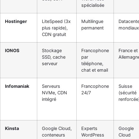
spécialisée
Hostinger
LiteSpeed (3x
Multilingue
Datacent
plus rapide),
permanent
mondiaux
CDN gratuit
IONOS
Stockage
Francophone
France et
SSD, cache
par
Allemagn
serveur
téléphone,
chat et email
Infomaniak
Serveurs
Francophone
Suisse
NVMe, CDN
24/7
(sécurité
intégré
renforcée
Kinsta
Google Cloud,
Experts
Google
conteneurs
WordPress
Cloud